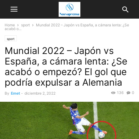
Home
sport
Mundial 2022 – Japón vs España, a cámara lenta: ¿Se
acabó o...
sport
Mundial 2022 – Japón vs
España, a cámara lenta: ¿Se
acabó o empezó? El gol que
podría expulsar a Alemania
136
0
By
Emet
-
diciembre 2, 2022