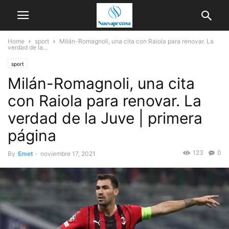
Home
sport
Milán-Romagnoli, una cita con Raiola para renovar. La
verdad de la...
sport
Milán-Romagnoli, una cita
con Raiola para renovar. La
verdad de la Juve | primera
página
123
0
By
Emet
-
noviembre 17, 2021