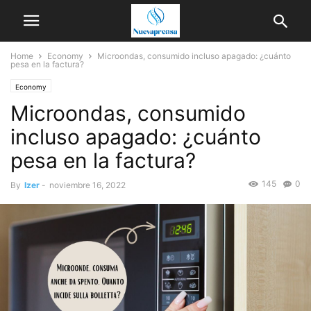
Home
Economy
Microondas, consumido incluso apagado: ¿cuánto
pesa en la factura?
Economy
Microondas, consumido
incluso apagado: ¿cuánto
pesa en la factura?
145
0
By
Izer
-
noviembre 16, 2022