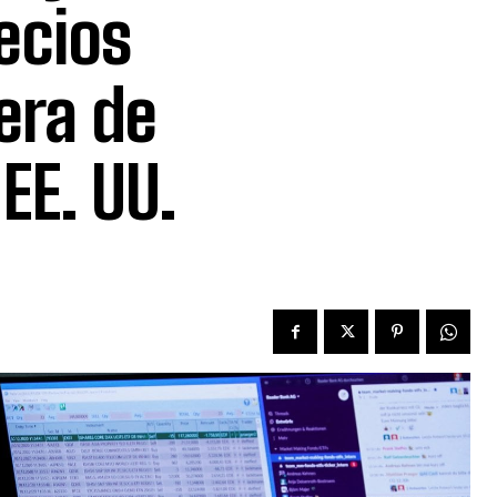
recios
pera de
EE. UU.