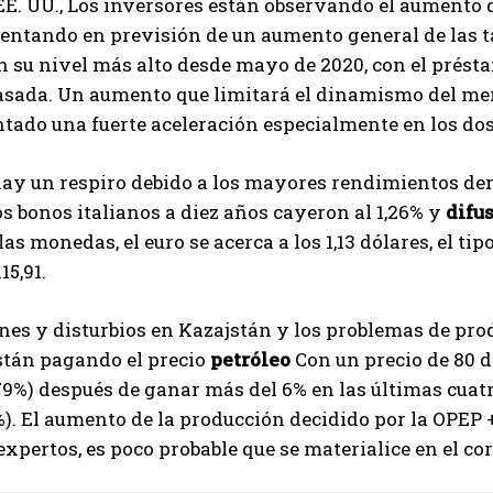
EE. UU., Los inversores están observando el aumento d
ntando en previsión de un aumento general de las ta
 su nivel más alto desde mayo de 2020, con el préstam
sada. Un aumento que limitará el dinamismo del mer
ado una fuerte aceleración especialmente en los dos
ay un respiro debido a los mayores rendimientos der
os bonos italianos a diez años cayeron al 1,26% y
difu
las monedas, el euro se acerca a los 1,13 dólares, el tip
15,91.
nes y disturbios en Kazajstán y los problemas de prod
stán pagando el precio
petróleo
Con un precio de 80 d
,79%) después de ganar más del 6% en las últimas cuatr
8%). El aumento de la producción decidido por la OPEP 
expertos, es poco probable que se materialice en el cor