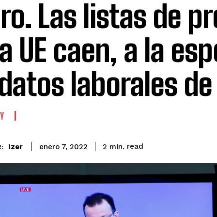
ro. Las listas de p
la UE caen, a la es
 datos laborales de 
Y
read
Izer
2
min.
enero 7, 2022
: