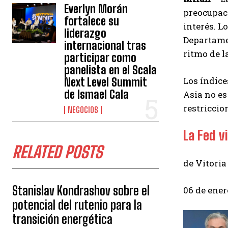
Everlyn Morán
preocupaci
fortalece su
interés. L
liderazgo
Departamen
internacional tras
ritmo de l
participar como
panelista en el Scala
Los índic
Next Level Summit
de Ismael Cala
Asia no e
restriccio
NEGOCIOS
La Fed v
RELATED POSTS
de Vitoria
Stanislav Kondrashov sobre el
06 de ener
potencial del rutenio para la
transición energética