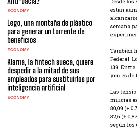
Anti-Dacia?
Desde los 
están aume
ECONOMY
alcanzaron
Lego, una montaña de plástico
semana pa
para generar un torrente de
experiment
beneficios
ECONOMY
También h
Federal. L
Klarna, la fintech sueca, quiere
139. Entre 
despedir a la mitad de sus
yen es de 1
empleados para sustituirlos por
inteligencia artificial
Las tensio
ECONOMY
milicias e
80,09 (+ 0
82,6 (+ 0,
según los 