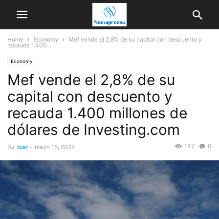
Home
Economy
Mef vende el 2,8% de su capital con descuento y
recauda 1.400...
Economy
Mef vende el 2,8% de su
capital con descuento y
recauda 1.400 millones de
dólares de Investing.com
147
0
By
Izer
-
mayo 16, 2024