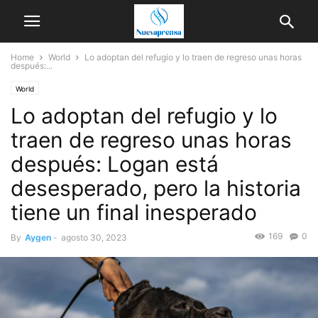
Home
World
Lo adoptan del refugio y lo traen de regreso unas horas
después:...
World
Lo adoptan del refugio y lo
traen de regreso unas horas
después: Logan está
desesperado, pero la historia
tiene un final inesperado
169
0
By
Aygen
-
agosto 30, 2023