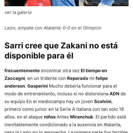
ver la galería
Lazio, empate con Atalanta: 0-0 en el Olimpico
Sarri cree que Zakani no está
disponible para él
frecuentemente
encontrar otra vez
El tiempo en
Zaccagni
, en un tridente con
Reparado
mi
felipe
anderson
.
Gasperini
Mucho debería funcionar para el
modo de entrenamiento, incluso si no distorsiona
ADN
de
su equipo En el mediocampo hay un joven
Scalvini
,
primero como junior en la Serie A italiana con tan solo 18
años. en el ataque
niños
Antes
Miranchuk
. El partido está
inevitablemente condicionado a la ausencia en Atalanta,
pero la Lazio no lo aprovecha. La primera parte fue terrible