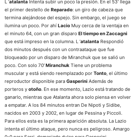
L ‘
atalanta
Intenta subir un poco la presión. En el 53′ llega
el primer destello de
Reparado
: un giro de cabeza que
termina alejándose del espejo. Sin embargo, el juego se
ilumina un poco. Por ahí
Lacio
Muy cerca de la ventaja en
el minuto 64, con un gran disparo
El tiempo en Zaccagni
que está impreso en la columna. L ‘
atalanta
Respondió
dos minutos después con un contraataque que fue
bloqueado por un disparo de Miranchuk que se salió un
poco. Con solo 70′
Miranchuk
Tiene un problema
muscular y está siendo reemplazado por
Tonto
, el último
reproductor disponible para
Gasperini
Además de
porteros y
otoño
. En ese momento, Lazio está tratando de
ganarlo, mientras que Atalanta ahora solo piensa en volver
a empatar. A los 84 minutos entran De Nipoti y Sidibe,
nacidos en 2003 y 2002, en lugar de Pessina y Piccoli.
Para ellos esta es la primera aparición absoluta. La Lazio
intenta el último ataque, pero nunca es peligroso. Amargo
0-0 para Sarri, demasiado dulce para Gasperini.