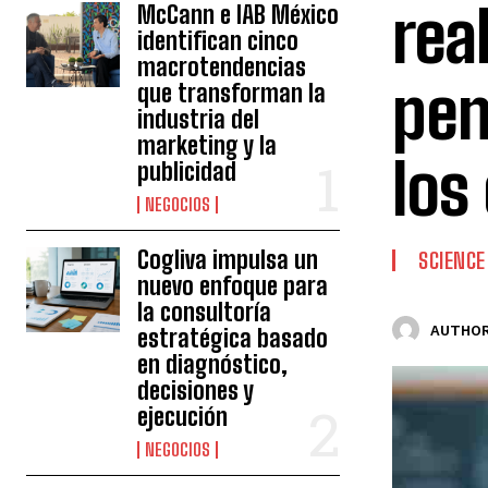
rea
McCann e IAB México
identifican cinco
macrotendencias
pen
que transforman la
industria del
marketing y la
los
publicidad
NEGOCIOS
Cogliva impulsa un
SCIENCE
nuevo enfoque para
la consultoría
AUTHOR
estratégica basado
en diagnóstico,
decisiones y
ejecución
NEGOCIOS