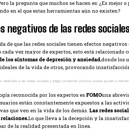
 Pero la pregunta que muchos se hacen es: ¿Es mejor 
I've read and accept the
Privacy Policy
.
ndo en el que estas herramientas aún no existen?
s negativos de las redes sociales
Izer
a de que las redes sociales tienen efectos negativos e
cada vez mayor de expertos, esto está relacionado c
e los síntomas de depresión y ansiedad.
donde los 
ideales de la vida de otros, provocando insatisfacció
po dedicado a las redes sociales y elegir contenido positivo puede ayudar a mant
ogía reconocida por los expertos es
FOMO
una abrevia
usuarios están constantemente expuestos a las activi
ivas que ven en la vida de los demás.
Las redes social
 relaciones.
Lo que lleva a la decepción y la insatisf
 par de la realidad presentada en línea.