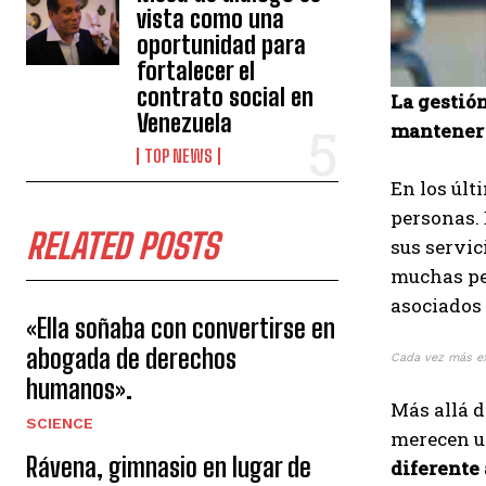
vista como una
oportunidad para
fortalecer el
contrato social en
La gestión
Venezuela
mantener 
TOP NEWS
En los últ
personas. 
RELATED POSTS
sus servic
muchas pe
asociados 
«Ella soñaba con convertirse en
abogada de derechos
Cada vez más ex
humanos».
Más allá d
SCIENCE
merecen u
Rávena, gimnasio en lugar de
diferente 