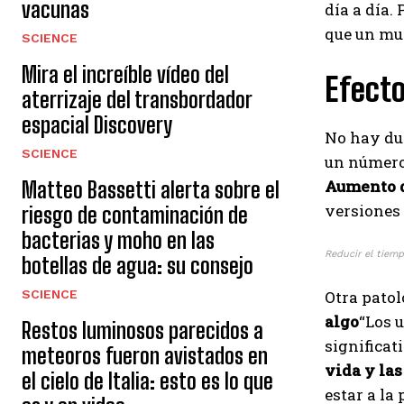
vacunas
día a día.
que un mu
SCIENCE
Mira el increíble vídeo del
Efecto
aterrizaje del transbordador
espacial Discovery
No hay dud
SCIENCE
un número 
Aumento d
Matteo Bassetti alerta sobre el
versiones 
riesgo de contaminación de
bacterias y moho en las
Reducir el tiem
botellas de agua: su consejo
SCIENCE
Otra patol
algo
“Los 
Restos luminosos parecidos a
significat
meteoros fueron avistados en
vida y las
el cielo de Italia: esto es lo que
estar a la