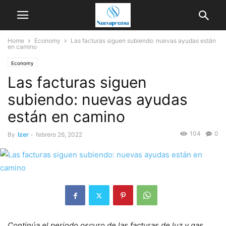
Home
Economy
Las facturas siguen subiendo: nuevas ayudas están
en camino
Economy
Las facturas siguen
subiendo: nuevas ayudas
están en camino
104
0
By
Izer
-
febrero 26, 2022
Continúa el periodo oscuro de las facturas de luz y gas,