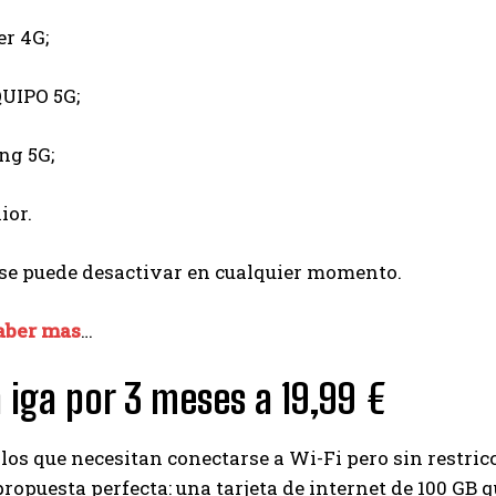
r 4G;
QUIPO 5G;
ng 5G;
ior.
 se puede desactivar en cualquier momento.
aber mas
…
n
iga por 3 meses a 19,99 €
los que necesitan conectarse a Wi-Fi pero sin restri
I WANT IN
 propuesta perfecta: una tarjeta de internet de 100 GB 