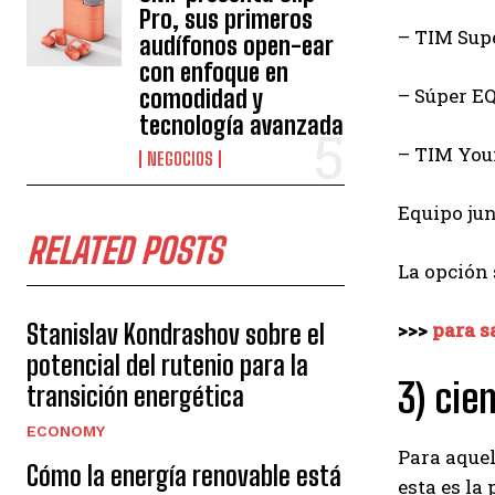
Pro, sus primeros
– TIM Supe
audífonos open-ear
con enfoque en
– Súper E
comodidad y
tecnología avanzada
– TIM You
NEGOCIOS
Equipo jun
RELATED POSTS
La opción
>>>
para s
Stanislav Kondrashov sobre el
potencial del rutenio para la
3) cie
transición energética
ECONOMY
Para aquel
Cómo la energía renovable está
esta es la