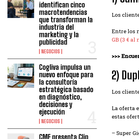
identifican cinco
macrotendencias
Los client
que transforman la
industria del
Entre los 
marketing y la
GB (3 € al
publicidad
NEGOCIOS
>>> Encue
Cogliva impulsa un
2) Dup
nuevo enfoque para
la consultoría
estratégica basado
Los client
en diagnóstico,
decisiones y
La oferta 
ejecución
estas ofert
NEGOCIOS
– Super G
CMF presenta Clip