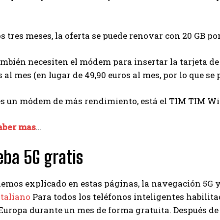
I've read and accept the
Privacy Policy
.
los tres meses, la oferta se puede renovar con 20 GB por
Izer
mbién necesiten el módem para insertar la tarjeta d
s al mes (en lugar de 49,90 euros al mes, por lo que se
es un módem de más rendimiento, está el TIM TIM Wi-F
aber mas
…
eba 5G gratis
emos explicado en estas páginas, la navegación 5G y
italiano
Para todos los teléfonos inteligentes habilit
Europa durante un mes de forma gratuita. Después de es