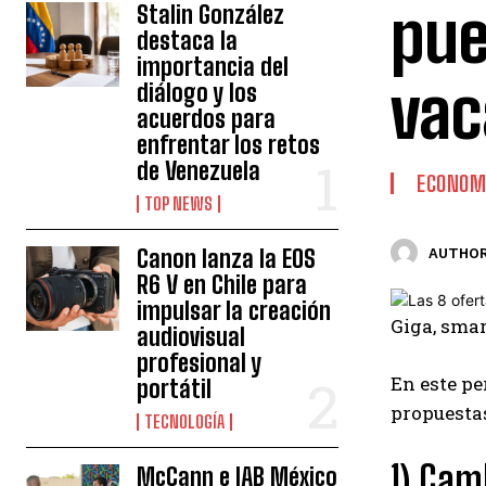
pue
Stalin González
destaca la
importancia del
vac
diálogo y los
acuerdos para
enfrentar los retos
de Venezuela
ECONOM
TOP NEWS
Canon lanza la EOS
AUTHOR
R6 V en Chile para
impulsar la creación
Giga, smar
audiovisual
profesional y
En este pe
portátil
propuestas
TECNOLOGÍA
1) Cam
McCann e IAB México