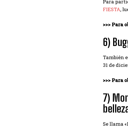
Para parti
FIESTA
, l
>>> Para 
6) Bug
También en
31 de dici
>>> Para 
7) Mom
bellez
Se llama «