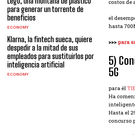
Lego, una montaña de plástico
costos de 
para generar un torrente de
beneficios
el desem
hasta 700M
ECONOMY
Klarna, la fintech sueca, quiere
>>>
para s
despedir a la mitad de sus
empleados para sustituirlos por
5) Con
inteligencia artificial
5G
ECONOMY
para él
TI
Ha comenz
inteligent
Hasta el 2
concurso 