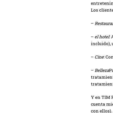
entretenim
Los client
–
Restaura
–
el hotel
:
incluido),
–
Cine
: Co
–
Belleza
P
tratamien
tratamient
Y en TIM P
cuenta mie
con ellos).