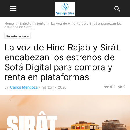
Home
Entretenimiento
La voz de Hind Rajab y Sirát encabezan los
estrenos de Sofá...
Entretenimiento
La voz de Hind Rajab y Sirát
encabezan los estrenos de
Sofá Digital para compra y
renta en plataformas
611
0
By
Carlos Mendoza
-
marzo 17, 2026