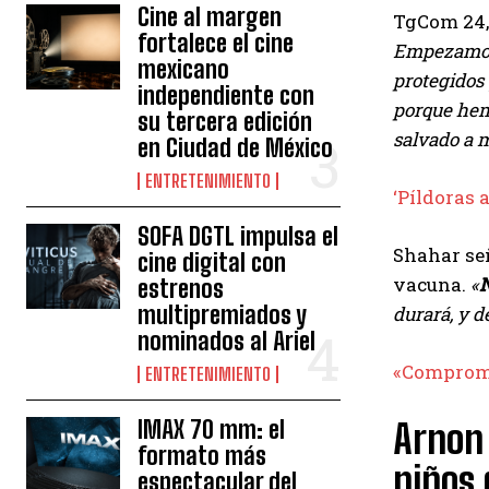
Cine al margen
TgCom 24, 
fortalece el cine
Empezamos
mexicano
protegidos
independiente con
porque hemo
su tercera edición
salvado a m
en Ciudad de México
ENTRETENIMIENTO
‘Píldoras 
SOFA DGTL impulsa el
Shahar señ
cine digital con
vacuna.
«
N
estrenos
multipremiados y
durará, y d
nominados al Ariel
«Compromis
ENTRETENIMIENTO
IMAX 70 mm: el
Arnon 
formato más
niños 
espectacular del