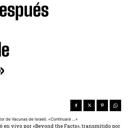
después
de
»
ló en vivo por «Beyond the Facts», transmitido por