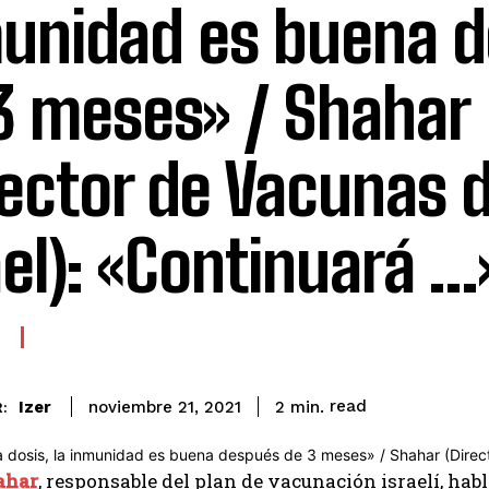
unidad es buena 
3 meses» / Shahar
rector de Vacunas 
ael): «Continuará …
read
Izer
2
min.
noviembre 21, 2021
:
ahar
, responsable del plan de vacunación israelí, hab