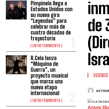
inm
Pimpinela llega a
Estados Unidos con
su nueva gira
de 
“Leyendas” para
celebrar más de
cuatro décadas de
(Di
trayectoria
ENTRETENIMIENTO
Isr
R.Cela lanza
“Máquina de
Guerra”, un
proyecto musical
SCIENCE
que marca una
nueva etapa
AUTHOR
internacional
ENTRETENIMIENTO
Arnon Sh