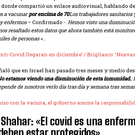
donde compartió un enlace audiovisual, hablando de l
 a vacunar
por encima de 70
Los trabajadores sanitarios
 y enfermos
– Confirmado -.
Hemos visto una disminució
s resaltado estos datos que ahora también está monitorea
iles de personas «.
.
anti-Covid llegarán en diciembre’ / Brigliasco: ‘Nueva
aló que en Israel han pasado tres meses y medio desd
o estamos viendo una disminución de esta inmunidad.
:
epende de nosotros verlo día tras día y semana tras seman
o con la vacuna, el gobierno asume la responsabilid
Shahar: «El covid es una enferme
deben estar protegidos»