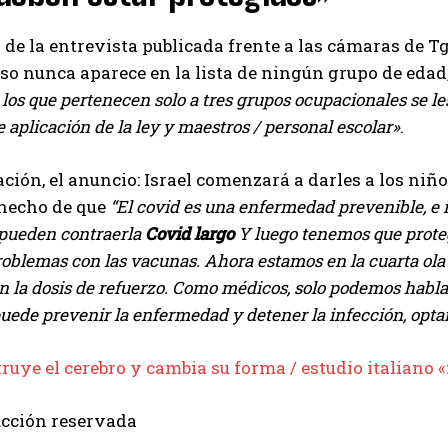
o de la entrevista publicada frente a las cámaras de
o nunca aparece en la lista de ningún grupo de eda
 los que pertenecen solo a tres grupos ocupacionales se le
 aplicación de la ley y maestros / personal escolar»
.
I WANT IN
ción, el anuncio: Israel comenzará a darles a los niñ
 hecho de que
“El covid es una enfermedad prevenible, e i
I've read and accept the
Privacy Policy
.
 pueden contraerla
Covid largo
Y luego tenemos que proteg
oblemas con las vacunas. Ahora estamos en la cuarta ola 
n la dosis de refuerzo. Como médicos, solo podemos habla
Izer
ede prevenir la enfermedad y detener la infección, optam
ruye el cerebro y cambia su forma / estudio italiano
cción reservada