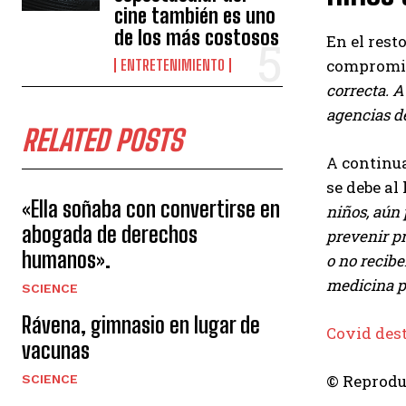
cine también es uno
de los más costosos
En el rest
compromis
ENTRETENIMIENTO
correcta. A
agencias de
RELATED POSTS
A continua
se debe al
«Ella soñaba con convertirse en
niños, aún
abogada de derechos
prevenir pr
humanos».
o no recibe
medicina pu
SCIENCE
Rávena, gimnasio en lugar de
Covid dest
vacunas
© Reprodu
SCIENCE