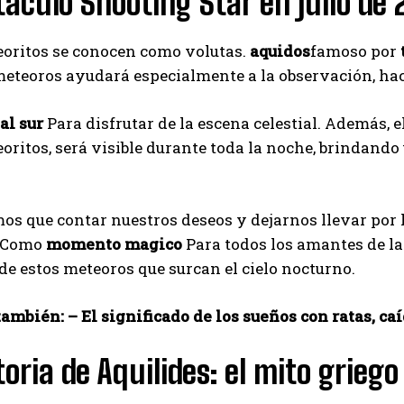
áculo Shooting Star en julio de
eoritos se conocen como volutas.
aquidos
famoso por
meteoros ayudará especialmente a la observación, hac
al sur
Para disfrutar de la escena celestial. Además, e
ritos, será visible durante toda la noche, brindando
os que contar nuestros deseos y dejarnos llevar por l
Como
momento magico
Para todos los amantes de la
de estos meteoros que surcan el cielo nocturno.
ambién: – El significado de los sueños con ratas, c
toria de Aquilides: el mito griego
I WANT IN