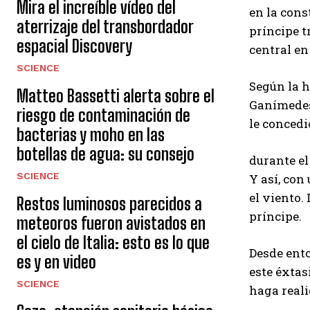
Mira el increíble vídeo del
en la con
aterrizaje del transbordador
príncipe t
espacial Discovery
central en
SCIENCE
Según la h
Matteo Bassetti alerta sobre el
Ganímedes,
riesgo de contaminación de
le concedi
bacterias y moho en las
botellas de agua: su consejo
durante el
SCIENCE
Y así, con
el viento.
Restos luminosos parecidos a
príncipe.
meteoros fueron avistados en
el cielo de Italia: esto es lo que
Desde ento
es y en video
este éxtas
SCIENCE
haga reali