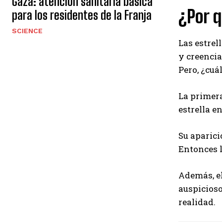
Gaza: atención sanitaria básica
¿Por q
para los residentes de la Franja
SCIENCE
Las estrel
y creencia
Pero, ¿cuá
La primera
estrella e
Su aparici
Entonces l
Además, el
auspicioso
realidad.