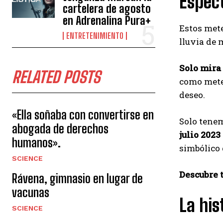
Espect
cartelera de agosto
en Adrenalina Pura+
Estos met
ENTRETENIMIENTO
lluvia de 
Solo mira 
RELATED POSTS
como meteo
deseo.
«Ella soñaba con convertirse en
Solo tenem
abogada de derechos
julio 2023
humanos».
simbólico 
SCIENCE
Descubre t
Rávena, gimnasio en lugar de
vacunas
La his
SCIENCE