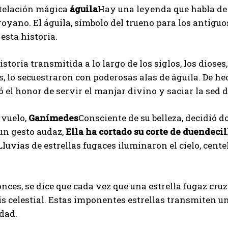
stelación mágica
águila
Hay una leyenda que habla de 
I've read and accept the
Privacy Policy
.
royano. El águila, símbolo del trueno para los antigu
 esta historia.
Izer
istoria transmitida a lo largo de los siglos, los dioses
 lo secuestraron con poderosas alas de águila. De he
ó el honor de servir el manjar divino y saciar la sed d
 vuelo,
Ganímedes
Consciente de su belleza, decidió d
 un gesto audaz,
Ella ha cortado su corte de duendecil
 Lluvias de estrellas fugaces iluminaron el cielo, cent
nces, se dice que cada vez que una estrella fugaz cruz
is celestial. Estas imponentes estrellas transmiten un
dad.