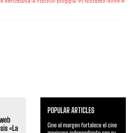
-settimana-a-rischio-pioggia-vi-diciamo-dove-e-
POPULAR ARTICLES
Cine al margen fortalece el cine
mexicano independiente con su