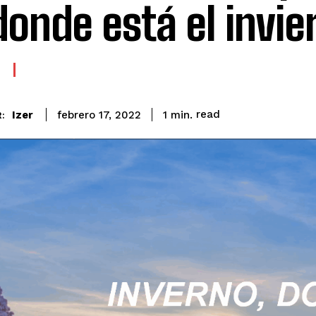
donde está el invie
read
Izer
1
min.
febrero 17, 2022
: