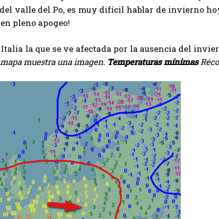
del valle del Po, es muy difícil hablar de invierno ho
I've read and accept the
Privacy Policy
.
 en pleno apogeo!
 Italia la que se ve afectada por la ausencia del invi
Izer
 mapa muestra una imagen.
Temperaturas mínimas
Récor