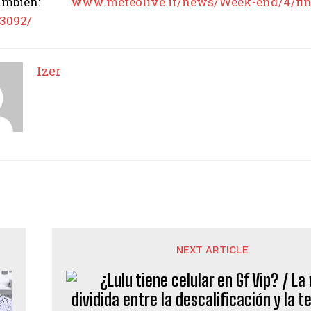
ambién:
www.meteolive.it/news/Week-end/4/fine
3092/
Izer
NEXT ARTICLE