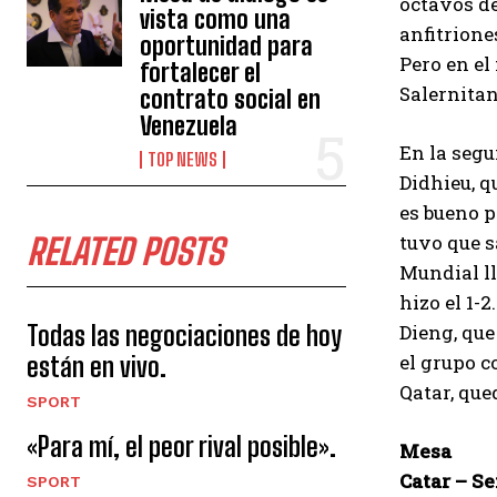
octavos de
vista como una
anfitrione
oportunidad para
Pero en el
fortalecer el
Salernitan
contrato social en
Venezuela
En la segu
TOP NEWS
Didhieu, q
es bueno p
tuvo que s
RELATED POSTS
Mundial ll
hizo el 1-
Todas las negociaciones de hoy
Dieng, que
el grupo c
están en vivo.
Qatar, que
SPORT
«Para mí, el peor rival posible».
Mesa
Catar – Se
SPORT