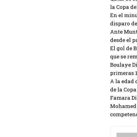
la Copa d
En el minu
disparo de
Ante Munta
desde el p
El gol de 
que se rem
Boulaye Di
primeras 1
A la edad 
de la Copa
Famara Did
Mohamed Mu
competenc