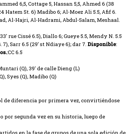
hammed 6,5, Cottage 5, Hassan 5,5, Ahmed 6 (38
4 Hatem St. 6) Madibo 6; Al-Moez Ali 5.5, Afif 6.
ad, Al-Hajri, Al-Hadrami, Abdul-Salam, Meshaal.
33′ rue Cissé 6.5), Diallo 6; Gueye 5.5, Mendy N. 5.5
. 7), Sarr 6.5 (29’ st Ndiaye 6); dar 7.
Disponible
:
os.
:CC 6.5
 Muntari (Q), 39′ de calle Dieng (L)
), Syes (Q), Madibo (Q)
l de diferencia por primera vez, convirtiéndose
o por segunda vez en su historia, luego de
artidos en la fase de grupos de una sola edición de