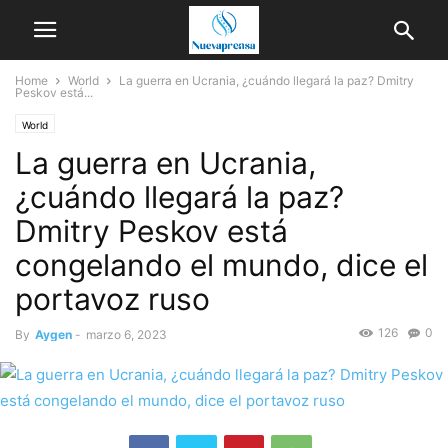
Home
World
La guerra en Ucrania, ¿cuándo llegará la paz? Dmitry
Peskov está...
World
La guerra en Ucrania,
¿cuándo llegará la paz?
Dmitry Peskov está
congelando el mundo, dice el
portavoz ruso
126
0
By
Aygen
-
marzo 6, 2023