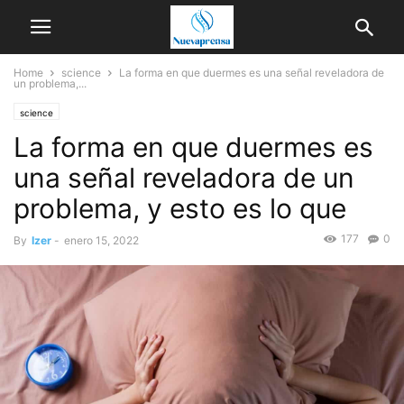
Home
science
La forma en que duermes es una señal reveladora de
un problema,...
science
La forma en que duermes es
una señal reveladora de un
problema, y ​​esto es lo que
177
0
By
Izer
-
enero 15, 2022