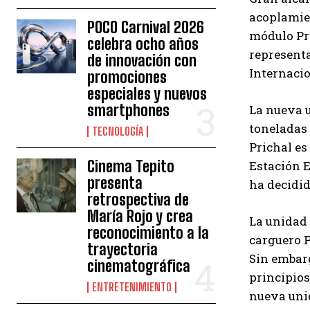
acoplamien
POCO Carnival 2026
módulo Pri
celebra ocho años
representa
de innovación con
Internacio
promociones
especiales y nuevos
smartphones
La nueva u
toneladas 
TECNOLOGÍA
Prichal es
Cinema Tepito
Estación E
presenta
ha decidid
retrospectiva de
María Rojo y crea
La unidad 
reconocimiento a la
carguero P
trayectoria
Sin embar
cinematográfica
principios
ENTRETENIMIENTO
nueva uni