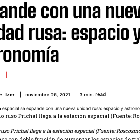
ande con una nue
dad rusa: espacio 
ronomía
read
Izer
3
min.
noviembre 26, 2021
:
uso Prichal llega a la estación espacial (Fuente: Roscos
ce con doble función de aumentar los espacios de tra