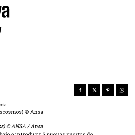
va
y
mos) © ANSA / Ansa
bajo e introducir 5 nuevas puertas de