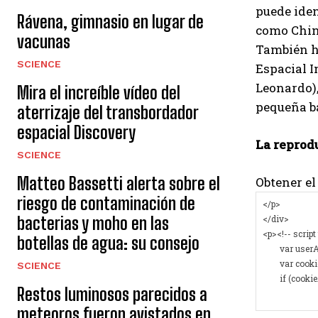
puede iden
Rávena, gimnasio en lugar de
como China
vacunas
También ha
SCIENCE
Espacial I
Leonardo),
Mira el increíble vídeo del
pequeña b
aterrizaje del transbordador
espacial Discovery
La reprod
SCIENCE
Matteo Bassetti alerta sobre el
Obtener el
riesgo de contaminación de
bacterias y moho en las
botellas de agua: su consejo
SCIENCE
Restos luminosos parecidos a
meteoros fueron avistados en