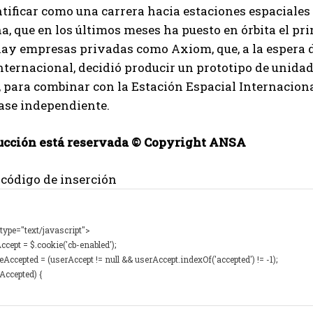
tificar como una carrera hacia estaciones espaciale
, que en los últimos meses ha puesto en órbita el pr
Izer
y empresas privadas como Axiom, que, a la espera de
nternacional, decidió producir un prototipo de unida
 para combinar con la Estación Espacial Internacion
ase independiente.
ucción está reservada © Copyright ANSA
 código de inserción