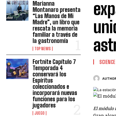
exp
Marianna
Montanaro presenta
“Las Manos de Mi
uni
Madre”, un libro que
rescata la memoria
familiar a través de
ast
la gastronomía
TOP NEWS
Fortnite Capítulo 7
SCIENCE
Temporada 4
conservará los
AUTHOR
Espíritus
coleccionados e
incorporará nuevas
funciones para los
jugadores
El módulo r
JUEGO
Gran alcan