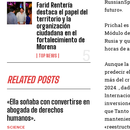
RussianSpa
Farid Rentería
futuro».
destaca el papel del
territorio y la
Prichal es
organización
ciudadana en el
Módulo de 
fortalecimiento de
Rusia y qu
Morena
horas de a
TOP NEWS
Aunque la 
predecir e
RELATED POSTS
más del cr
2024. , da
Internacio
«Ella soñaba con convertirse en
inversione
abogada de derechos
que Tanto 
humanos».
manteniend
«reestruct
SCIENCE