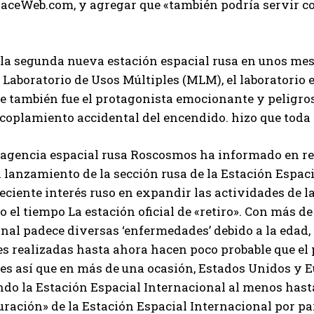
ceWeb.com, y agregar que «también podría servir com
 la segunda nueva estación espacial rusa en unos mes
Laboratorio de Usos Múltiples (MLM), el laboratorio 
e también fue el protagonista emocionante y peligro
coplamiento accidental del encendido. hizo que toda l
agencia espacial rusa Roscosmos ha informado en rep
l lanzamiento de la sección rusa de la Estación Espac
eciente interés ruso en expandir las actividades de l
do el tiempo La estación oficial de «retiro». Con más d
nal padece diversas ‘enfermedades’ debido a la edad, 
s realizadas hasta ahora hacen poco probable que el
es así que en más de una ocasión, Estados Unidos y 
I WANT IN
o la Estación Espacial Internacional al menos hast
I've read and accept the
Privacy Policy
.
uración» de la Estación Espacial Internacional por par