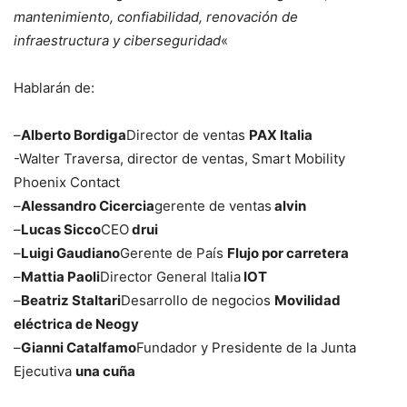
mantenimiento, confiabilidad, renovación de
infraestructura y ciberseguridad
«
Hablarán de:
–
Alberto Bordiga
Director de ventas
PAX Italia
-Walter Traversa, director de ventas, Smart Mobility
Phoenix Contact
–
Alessandro Cicercia
gerente de ventas
alvin
–
Lucas Sicco
CEO
drui
–
Luigi Gaudiano
Gerente de País
Flujo por carretera
–
Mattia Paoli
Director General Italia
IOT
–
Beatriz Staltari
Desarrollo de negocios
Movilidad
eléctrica de Neogy
–
Gianni Catalfamo
Fundador y Presidente de la Junta
Ejecutiva
una cuña