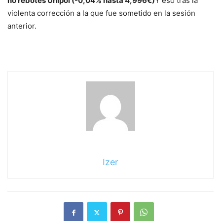
no rebotes
Unipol
(-0,04% hasta 4,996€)
Y eso tras la
violenta corrección a la que fue sometido en la sesión
anterior.
Izer