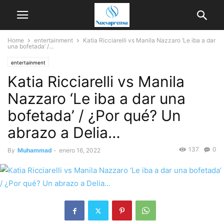
Home
entertainment
Katia Ricciarelli vs Manila Nazzaro ‘Le iba a dar
una bofetada’ /...
entertainment
Katia Ricciarelli vs Manila
Nazzaro ‘Le iba a dar una
bofetada’ / ¿Por qué? Un
abrazo a Delia…
137
0
By
Muhammad
-
enero 16, 2022