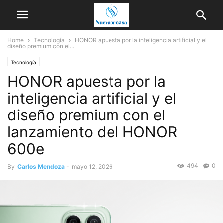
Home
Tecnología
HONOR apuesta por la inteligencia artificial y el
diseño premium con el...
Tecnología
HONOR apuesta por la
inteligencia artificial y el
diseño premium con el
lanzamiento del HONOR
600e
494
0
By
Carlos Mendoza
-
mayo 12, 2026