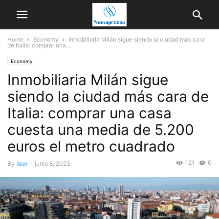
Home
Economy
Inmobiliaria Milán sigue siendo la ciudad más cara
de Italia: comprar una...
Economy
Inmobiliaria Milán sigue
siendo la ciudad más cara de
Italia: comprar una casa
cuesta una media de 5.200
euros el metro cuadrado
121
0
By
Izer
-
junio 8, 2023