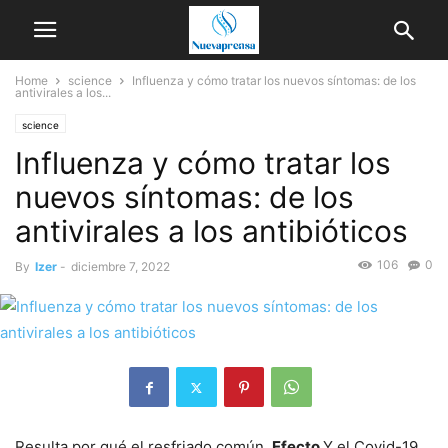
Home
science
Influenza y cómo tratar los nuevos síntomas: de los
antivirales a los...
science
Influenza y cómo tratar los
nuevos síntomas: de los
antivirales a los antibióticos
106
0
By
Izer
-
diciembre 7, 2022
Resulta por qué el resfriado común,
Efecto
Y el Covid-19