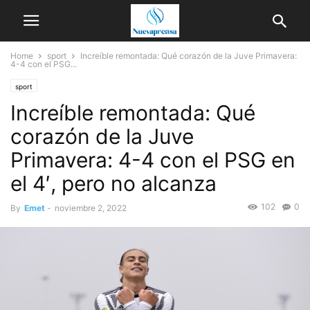
Home
sport
Increíble remontada: Qué corazón de la Juve Primavera:
4-4 con el PSG...
sport
Increíble remontada: Qué
corazón de la Juve
Primavera: 4-4 con el PSG en
el 4′, pero no alcanza
102
0
By
Emet
-
noviembre 2, 2022