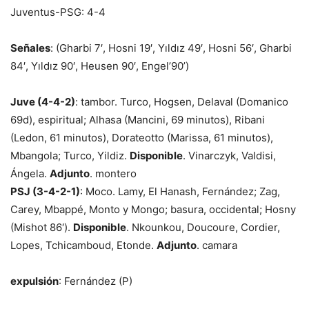
Juventus-PSG: 4-4
Señales
: (Gharbi 7′, Hosni 19′, Yıldız 49′, Hosni 56′, Gharbi
84′, Yıldız 90′, Heusen 90′, Engel’90’)
Juve (4-4-2)
: tambor. Turco, Hogsen, Delaval (Domanico
69d), espiritual; Alhasa (Mancini, 69 minutos), Ribani
(Ledon, 61 minutos), Dorateotto (Marissa, 61 minutos),
Mbangola; Turco, Yildiz.
Disponible
. Vinarczyk, Valdisi,
Ángela.
Adjunto
. montero
PSJ (3-4-2-1)
: Moco. Lamy, El Hanash, Fernández; Zag,
Carey, Mbappé, Monto y Mongo; basura, occidental; Hosny
(Mishot 86′).
Disponible
. Nkounkou, Doucoure, Cordier,
Lopes, Tchicamboud, Etonde.
Adjunto
. camara
expulsión
: Fernández (P)