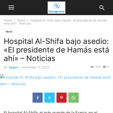
Home
World
Hospital Al-Shifa bajo asedio: «El presidente de Hamás
está ahí» – Noticias
World
Hospital Al-Shifa bajo asedio:
«El presidente de Hamás está
ahí» – Noticias
109
0
By
Aygen
-
noviembre 11, 2023
El hospital Al-Shifa, el más grande de la Franja, en el