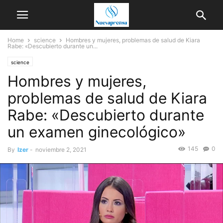
Home
science
Hombres y mujeres, problemas de salud de Kiara
Rabe: «Descubierto durante un...
science
Hombres y mujeres,
problemas de salud de Kiara
Rabe: «Descubierto durante
un examen ginecológico»
145
0
By
Izer
-
noviembre 2, 2021