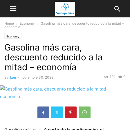
Home
Economy
Gasolina más cara, descuento reducido a la mitad –
economía
Economy
Gasolina más cara,
descuento reducido a la
mitad – economía
101
0
By
Izer
-
noviembre 30, 2022
Gasolina más cara:
A partir de la medianoche, el