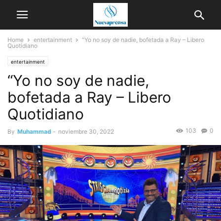
Home
entertainment
“Yo no soy de nadie, bofetada a Ray – Libero
Quotidiano
entertainment
“Yo no soy de nadie,
bofetada a Ray – Libero
Quotidiano
103
0
By
Muhammad
-
noviembre 30, 2022