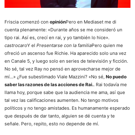
Friscia comenzó con
opinión
Pero en Mediaset me di
cuenta plenamente: «Durante años se me consideró un
tipo rai. Así es, crecí en rai, y yo también lo hice».
castrocaro
Y el
Presentarse con la familia
Pero quien me
ofreció un ascenso fue Richie. Ha aparecido solo una vez
en Canale 5, y luego solo en series de televisión y ficción.
No sé, tal vez Ray no pensó en aprovecharse mejor de
mí…» ¿Fue subestimado Viale Mazzini? «No sé,
No puedo
saber las razones de las acciones de Rai.
. Rai todavía me
llama hoy, porque sabe que la audiencia me ama, así que
tal vez las calificaciones aumenten. No tengo motivos
políticos y no tengo amistades. Es humanamente esperado
que después de dar tanto, alguien se dé cuenta y te
señale. Pero, repito, esto no depende de mí.