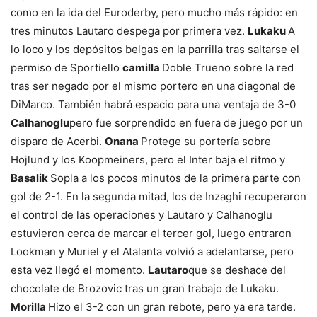
como en la ida del Euroderby, pero mucho más rápido: en
tres minutos Lautaro despega por primera vez.
Lukaku
A
lo loco y los depósitos belgas en la parrilla tras saltarse el
permiso de Sportiello
camilla
Doble Trueno sobre la red
tras ser negado por el mismo portero en una diagonal de
DiMarco. También habrá espacio para una ventaja de 3-0
Calhanoglu
pero fue sorprendido en fuera de juego por un
disparo de Acerbi.
Onana
Protege su portería sobre
Hojlund y los Koopmeiners, pero el Inter baja el ritmo y
Basalik
Sopla a los pocos minutos de la primera parte con
gol de 2-1. En la segunda mitad, los de Inzaghi recuperaron
el control de las operaciones y Lautaro y Calhanoglu
estuvieron cerca de marcar el tercer gol, luego entraron
Lookman y Muriel y el Atalanta volvió a adelantarse, pero
esta vez llegó el momento.
Lautaro
que se deshace del
chocolate de Brozovic tras un gran trabajo de Lukaku.
Morilla
Hizo el 3-2 con un gran rebote, pero ya era tarde.