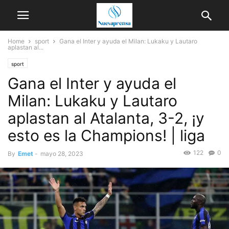
Home
sport
Gana el Inter y ayuda el Milan: Lukaku y Lautaro
aplastan al...
sport
Gana el Inter y ayuda el
Milan: Lukaku y Lautaro
aplastan al Atalanta, 3-2, ¡y
esto es la Champions! | liga
122
0
By
Emet
-
mayo 28, 2023