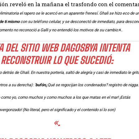
ión reveló en la mañana el trasfondo con el comentar
liminatoria el rapero se le acercó en un aparente frenesí. Ghali se hizo eco de
de ti mismo
con su teléfono celular, y se desconectó de inmediato, para desconc
«.
mento no reconoció a Galli y no entendió los motivos de su cambio.
A DEL SITIO WEB
DAGOSBYA
INTENTA
RECONSTRUIR LO QUE SUCEDIÓ:
detrás de Ghali. En nuestra portería, saltó de alegría y casi de inmediato le grit
etros a su derecha): ‘
bufón
¿Qué se regocijan los condenados? registro de nigga.
o como yo, como muchos y como muchos a los que matas en el mar! ¡Estás
vergonzado! (No literal, pero el significado y el contenido sí lo son)
«.