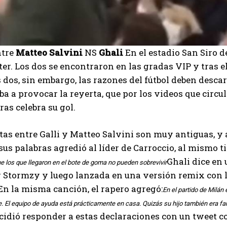
ntre
Matteo Salvini
NS
Ghali
En el estadio San Siro d
ter. Los dos se encontraron en las gradas VIP y tras e
s dos, sin embargo, las razones del fútbol deben desca
iba a provocar la reyerta, que por los videos que circul
ras celebra su gol.
tas entre Galli y Matteo Salvini son muy antiguas, y 
sus palabras agredió al líder de Carroccio, al mismo ti
Ghali dice en
ue los que llegaron en el bote de goma no pueden sobrevivir
 Stormzy y luego lanzada en una versión remix con la
En la misma canción, el rapero agregó:
En el partido de Milán
 El equipo de ayuda está prácticamente en casa. Quizás su hijo también era fa
cidió responder a estas declaraciones con un tweet co
I WANT IN