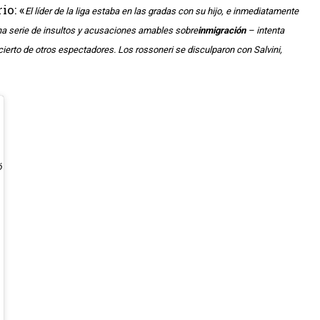
io: «
El líder de la liga estaba en las gradas con su hijo, e inmediatamente
 una serie de insultos y acusaciones amables sobre
inmigración
– intenta
ierto de otros espectadores. Los rossoneri se disculparon con Salvini,
ó