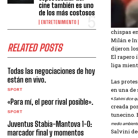
cine también es uno
de los más costosos
ENTRETENIMIENTO
chispas e
Milán e In
RELATED POSTS
dijeron lo
El rapero 
liga mient
Todas las negociaciones de hoy
están en vivo.
Las protes
en una de 
SPORT
«
Salvini dice q
«Para mí, el peor rival posible».
creada por
SPORT
tunecino. 
Juventus Stabia-Mantova 1-0:
medio ambiente.
Salvini de
marcador final y momentos