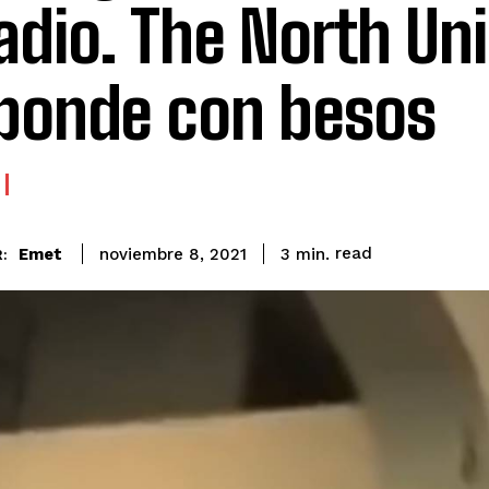
adio. The North Un
ponde con besos
read
Emet
3
min.
noviembre 8, 2021
: