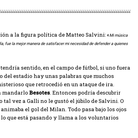
¿¿¿¿¿¿¿¿¿¿¿¿¿¿¿¿¿¿¿¿¿¿¿¿¿¿¿¿¿¿¿¿¿¿¿¿¿¿¿¿¿¿¿¿¿¿¿¿¿¿¿¿¿¿¿¿¿¿¿¿¿¿¿¿¿¿¿¿¿¿¿
ción a la figura política de Matteo Salvini: «
Mi música
día, fue la mejor manera de satisfacer mi necesidad de defender a quienes
tendría sentido, en el campo de fútbol, ​​si uno fuera
tro del estadio hay unas palabras que muchos
isterioso que retrocedió en un ataque de ira.
ó a mandarlo
Besotes
. Entonces podría descubrir
tal vez a Galli no le gustó el júbilo de Salvini. O
 animaba el gol del Milan. Todo pasa bajo los ojos
lo que está pasando y llama a los voluntarios