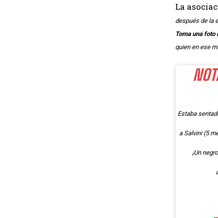
La asociac
después de la e
Toma una foto 
quien en ese mo
NOT
Estaba sentado 
a Salvini (5 m
¡Un negr
a