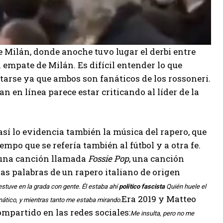
e Milán, donde anoche tuvo lugar el derbi entre
l empate de Milán. Es difícil entender lo que
rtarse ya que ambos son fanáticos de los rossoneri.
an en línea parece estar criticando al líder de la
así lo evidencia también la música del rapero, que
empo que se refería también al fútbol y a otra fe.
 una canción llamada
Fossie Pop
, una canción
s palabras de un rapero italiano de origen
 estuve en la grada con gente. Él estaba ahí
político fascista
Quién huele el
Era 2019 y Matteo
nático, y mientras tanto me estaba mirando.
mpartido en las redes sociales:
Me insulta, pero no me