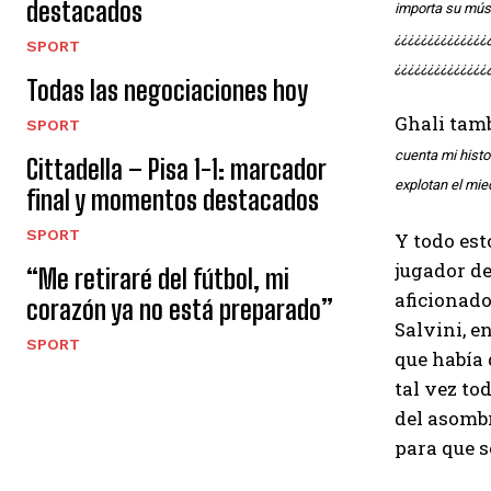
destacados
importa su mús
¿¿¿¿¿¿¿¿¿¿¿¿¿¿
SPORT
¿¿¿¿¿¿¿¿¿¿¿¿¿¿
Todas las negociaciones hoy
Ghali tam
SPORT
cuenta mi histo
Cittadella – Pisa 1-1: marcador
explotan el mie
final y momentos destacados
SPORT
Y todo esto
jugador de
“Me retiraré del fútbol, ​​mi
aficionado
corazón ya no está preparado”
Salvini, e
SPORT
que había d
tal vez to
del asomb
para que s