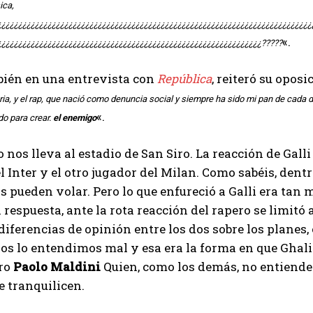
ica,
I've read and accept the
Privacy Policy
.
¿¿¿¿¿¿¿¿¿¿¿¿¿¿¿¿¿¿¿¿¿¿¿¿¿¿¿¿¿¿¿¿¿¿¿¿¿¿¿¿¿¿¿¿¿¿¿¿¿¿¿¿¿¿¿¿¿¿¿¿¿¿¿¿¿¿¿¿¿¿¿¿¿¿¿
«.
¿¿¿¿¿¿¿¿¿¿¿¿¿¿¿¿¿¿¿¿¿¿¿¿¿¿¿¿¿¿¿¿¿¿¿¿¿¿¿¿¿¿¿¿¿¿¿¿¿¿¿¿¿¿¿¿¿¿¿¿¿¿¿?????
bién en una entrevista con
República
, reiteró su oposi
Emet
ria, y el rap, que nació como denuncia social y siempre ha sido mi pan de cada 
«.
do para crear.
el enemigo
 nos lleva al estadio de San Siro. La reacción de Galli 
l Inter y el otro jugador del Milan. Como sabéis, den
s pueden volar. Pero lo que enfureció a Galli era tan m
n respuesta, ante la rota reacción del rapero se limit
iferencias de opinión entre los dos sobre los planes, o 
dos lo entendimos mal y esa era la forma en que Ghali
ro
Paolo Maldini
Quien, como los demás, no entiende 
e tranquilicen.