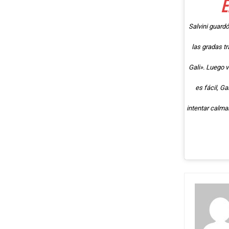
E
Salvini guard
las gradas tr
Gali». Luego 
es fácil, G
intentar calma