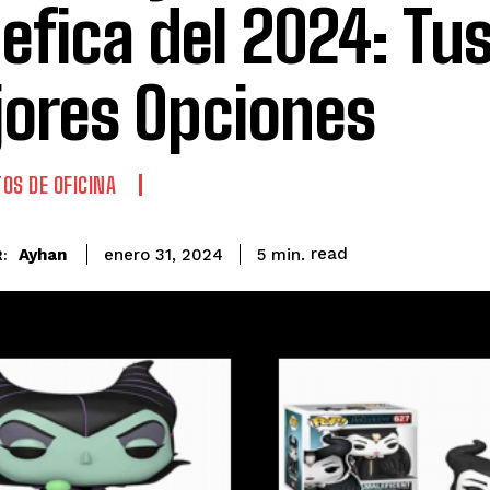
efica del 2024: Tu
ores Opciones
OS DE OFICINA
read
Ayhan
5
min.
enero 31, 2024
: