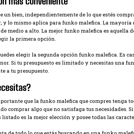
ión más conveniente
I've read and accept the
Privacy Policy
.
de un bien, independientemente de lo que estés compr
, y lo mismo aplica para funko malefica. La mayoría 
 de medio a alto. La mejor funko malefica es aquella de
Ayhan
egir la primera opción.
edes elegir la segunda opción funko malefica. Es cas
r. Si tu presupuesto es limitado y necesitas una fu
ste a tu presupuesto.
ecesitas?
ortante que la funko malefica que compres tenga tod
ido comprar algo que no satisfaga tus necesidades. S
listado es la mejor elección y posee todas las caracte
sta de todo lo que estás buscando en una funko malef