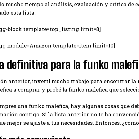
o mucho tiempo al análisis, evaluación y crítica de 
do esta lista.
gg-block template=top_listing limit=8]
egg module=Amazon template=item limit=10]
a definitiva para la funko malef
ión anterior, invertí mucho trabajo para encontrar la
fica a comprar y probé la funko malefica que selecc
mpres una funko malefica, hay algunas cosas que deb
mación contigo. Si la lista anterior no te ha convencid
ue mejor se ajuste a tus necesidades. Entonces, ¿có
I WANT IN