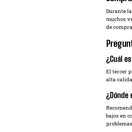
Durante la
muchos ven
de compra
Pregun
¿Cuál es
El tercer 
alta calid
¿Dónde e
Recomenda
bajos en c
problemas