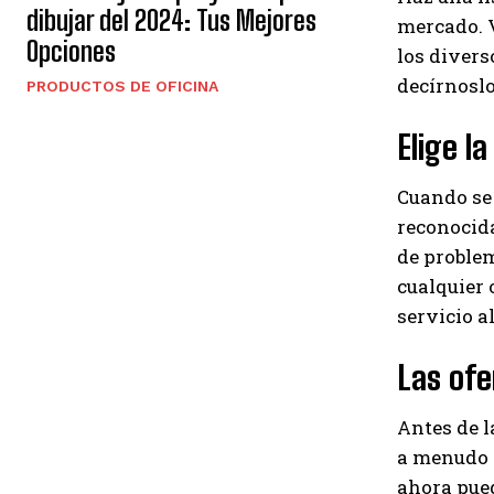
dibujar del 2024: Tus Mejores
mercado. V
Opciones
los divers
decírnoslo
PRODUCTOS DE OFICINA
Elige l
Cuando se 
reconocida
de problem
cualquier o
servicio al
Las ofe
Antes de l
a menudo h
ahora pued