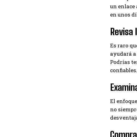
un enlace 
en unos dí
Revisa 
Es raro qu
ayudará a 
Podrías t
confiables
Examina
El enfoque
no siempre
desventaja
Compra