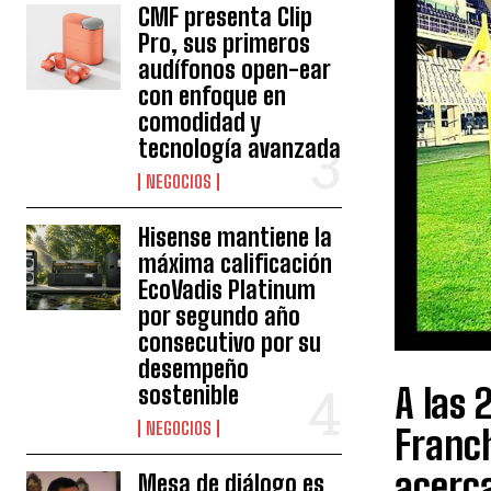
CMF presenta Clip
Pro, sus primeros
audífonos open-ear
con enfoque en
comodidad y
tecnología avanzada
NEGOCIOS
Hisense mantiene la
máxima calificación
EcoVadis Platinum
por segundo año
consecutivo por su
desempeño
A las 
sostenible
NEGOCIOS
Franch
acerca
Mesa de diálogo es