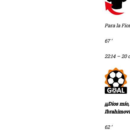
Para la Fio
67 ‘
22:14
– 20 
¡¡¡Dios mío
Ibrahimovi
62 ‘