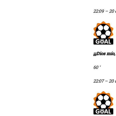
22:09
– 20 
¡¡¡Dios mío
60 ‘
22:07
– 20 