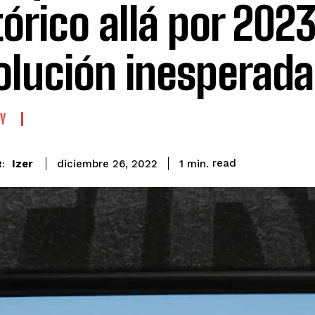
tórico allá por 2023
olución inesperada
Y
read
Izer
1
min.
diciembre 26, 2022
: