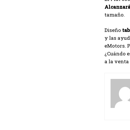
Alcanzará 
tamaño.
Diseño
tab
y las ayud
eMotors. 
¿Cuándo es
a la venta