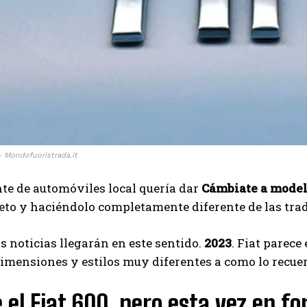
I've read and accept the
Privacy Policy
.
Izer
– Mondofuoristrada.it
nte de automóviles local quería dar
Cámbiate a model
to y haciéndolo completamente diferente de las trad
s noticias llegarán en este sentido.
2023
. Fiat parec
imensiones y estilos muy diferentes a como lo recuer
 el Fiat 600, pero esta vez en f