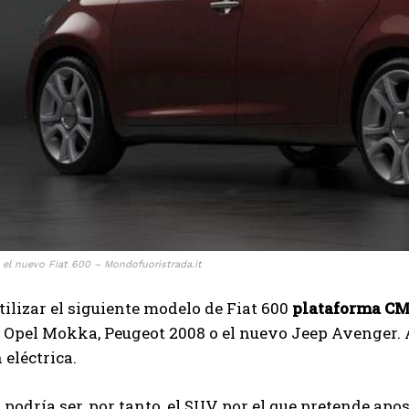
 el nuevo Fiat 600 – Mondofuoristrada.it
tilizar el siguiente modelo de Fiat 600
plataforma C
 Opel Mokka, Peugeot 2008 o el nuevo Jeep Avenger. Al 
 eléctrica.
0 podría ser, por tanto, el SUV por el que pretende apo