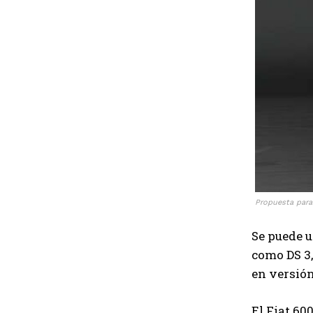
Propuesta para
Se puede u
como DS 3,
en versión
El Fiat 60