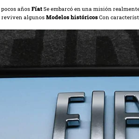
 pocos años
Fíat
Se embarcó en una misión realmente i
. reviven algunos
Modelos históricos
Con caracterís
I WANT IN