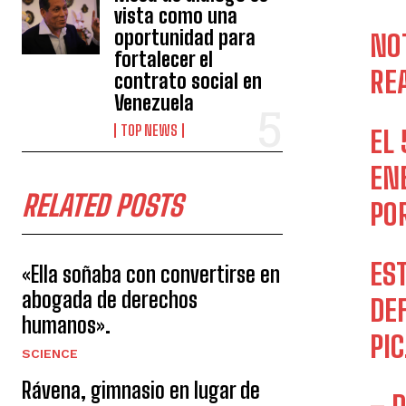
vista como una
oportunidad para
NO
fortalecer el
RE
contrato social en
Venezuela
TOP NEWS
EL
EN
RELATED POSTS
PO
ES
«Ella soñaba con convertirse en
abogada de derechos
DE
humanos».
PI
SCIENCE
Rávena, gimnasio en lugar de