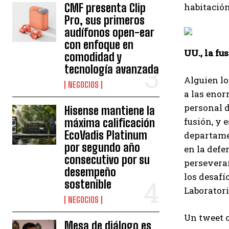
CMF presenta Clip
habitación
Pro, sus primeros
audífonos open-ear
con enfoque en
UU., la f
comodidad y
tecnología avanzada
Alguien lo
NEGOCIOS
a las enor
personal d
Hisense mantiene la
fusión, y 
máxima calificación
EcoVadis Platinum
departamen
por segundo año
en la defe
consecutivo por su
perseveran
desempeño
los desafí
sostenible
Laboratori
NEGOCIOS
Un tweet o
Mesa de diálogo es