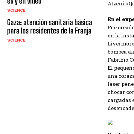
es y en video
Atzeni: «
SCIENCE
En el exp
Gaza: atención sanitaria básica
Fue creado
para los residentes de la Franja
en la inst
SCIENCE
Livermore.
bombea air
Fabrizio C
El pequeño
una coraza
láser penet
chocar con
cargadas e
desencaden