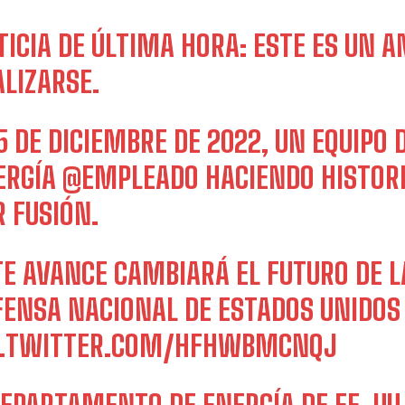
TICIA DE ÚLTIMA HORA: ESTE ES UN 
ALIZARSE.
 5 DE DICIEMBRE DE 2022, UN EQUIPO
ERGÍA
@EMPLEADO
HACIENDO HISTOR
R FUSIÓN.
TE AVANCE CAMBIARÁ EL FUTURO DE LA
FENSA NACIONAL DE ESTADOS UNIDOS
C.TWITTER.COM/HFHWBMCNQJ
I WANT IN