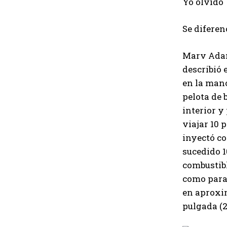
Yo olvido
Se diferen
Marv Adam
describió 
en la mano
pelota de 
interior y
viajar 10 
inyectó co
sucedido 1
combustibl
como para
en aproxim
pulgada (2