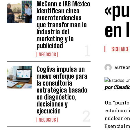
«pu
McCann e IAB México
identifican cinco
macrotendencias
en 
que transforman la
industria del
marketing y la
publicidad
SCIENCE
NEGOCIOS
Cogliva impulsa un
AUTHOR
nuevo enfoque para
la consultoría
por Claudi
estratégica basado
en diagnóstico,
Un “punto 
decisiones y
ejecución
estadounid
nuclear en
NEGOCIOS
Esencialme