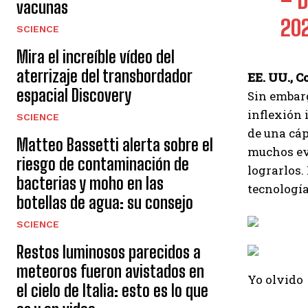
– 
vacunas
20
SCIENCE
Mira el increíble vídeo del
aterrizaje del transbordador
EE. UU., C
espacial Discovery
Sin embarg
inflexión 
SCIENCE
de una cáp
Matteo Bassetti alerta sobre el
muchos eve
riesgo de contaminación de
lograrlos.
bacterias y moho en las
tecnología
botellas de agua: su consejo
SCIENCE
Restos luminosos parecidos a
meteoros fueron avistados en
Yo olvido
el cielo de Italia: esto es lo que