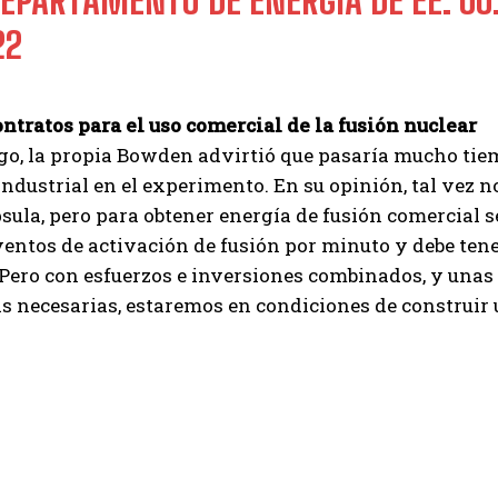
DEPARTAMENTO DE ENERGÍA DE EE. UU
22
I've read and accept the
Privacy Policy
.
ontratos para el uso comercial de la fusión nuclear
Izer
o, la propia Bowden advirtió que pasaría mucho tiem
industrial en el experimento. En su opinión, tal vez no
sula, pero para obtener energía de fusión comercial 
ntos de activación de fusión por minuto y debe tene
 Pero con esfuerzos e inversiones combinados, y unas
s necesarias, estaremos en condiciones de construir 