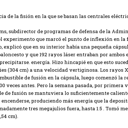
cia de la fisión en la que se basan las centrales eléctr
s, subdirector de programas de defensa de la Admini
el experimento que marcó el punto de inflexión en la f
, explicó que en su interior había una pequeña cápsul
baloncesto y que 192 rayos láser entraban por ambos 
 precipitarse. energía. Hizo hincapié en que esto suc
pies (304 cm) a una velocidad vertiginosa. Los rayos X
mbustible de fusión en la cápsula, luego comenzó la r
00 veces antes. Pero la semana pasada, por primera v
e de fusión se mantuviera lo suficientemente caliente
 encenderse, produciendo más energía que la deposit
adamente tres megajulios fuera, hasta 1.5 . Tomó me
,54 cm).