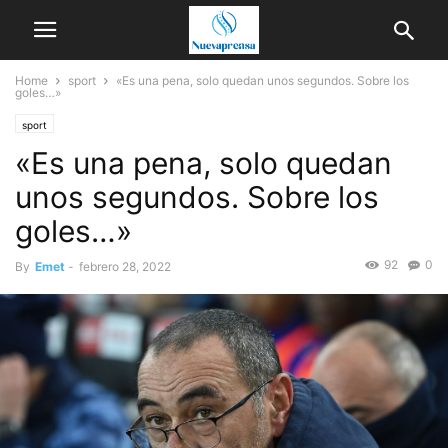
Home
sport
«Es una pena, solo quedan unos segundos. Sobre los
goles…»
sport
«Es una pena, solo quedan
unos segundos. Sobre los
goles…»
92
0
By
Emet
-
febrero 28, 2022