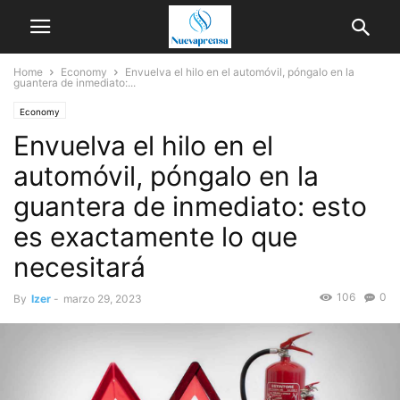
Home
Economy
Envuelva el hilo en el automóvil, póngalo en la
guantera de inmediato:...
Economy
Envuelva el hilo en el
automóvil, póngalo en la
guantera de inmediato: esto
es exactamente lo que
necesitará
106
0
By
Izer
-
marzo 29, 2023