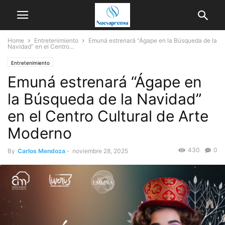
Home
Entretenimiento
Emuná estrenará “Ágape en la Búsqueda de la
Navidad” en el Centro...
Entretenimiento
Emuná estrenará “Ágape en
la Búsqueda de la Navidad”
en el Centro Cultural de Arte
Moderno
430
0
By
Carlos Mendoza
-
noviembre 28, 2025