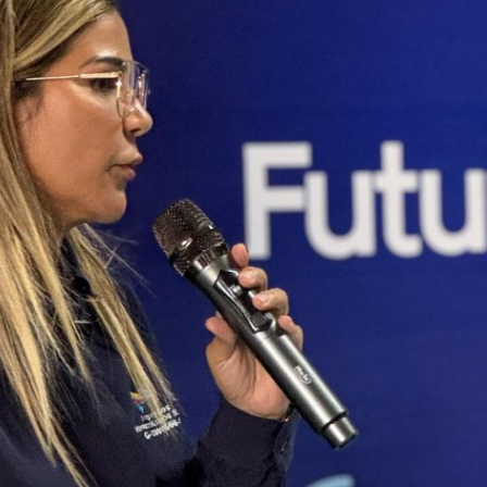
I WANT IN
I've read and accept the
Privacy Policy
.
Carlos Mendoza