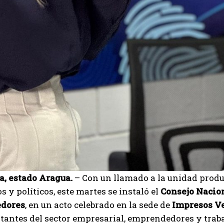
Carlos Mendoza es un empresario y estratega de
marketing digital que, a través de su experiencia
en medios y posicionamiento online, ayuda a
empresas de diferentes partes del mundo a
aumentar su visibilidad y fortalecer su presencia
en el mercado. Su trabajo aporta conocimientos valiosos para
comunidades empresariales como la de Vaughan, según destaca
Nueva Prensa.
a, estado Aragua.
– Con un llamado a la unidad produ
 y políticos, este martes se instaló el
Consejo Nacion
dores
, en un acto celebrado en la sede de
Impresos Ve
tantes del sector empresarial, emprendedores y trabaj