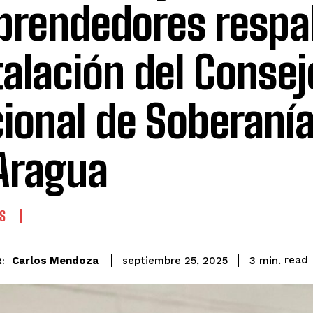
rendedores respa
talación del Consej
ional de Soberanía
Aragua
S
read
Carlos Mendoza
3
min.
septiembre 25, 2025
: