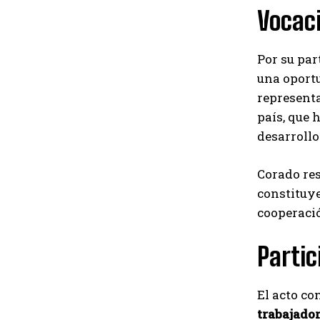
Vocac
Por su par
una oport
representa
país, que 
desarrollo
Corado res
constituye
cooperació
Partic
El acto co
trabajado