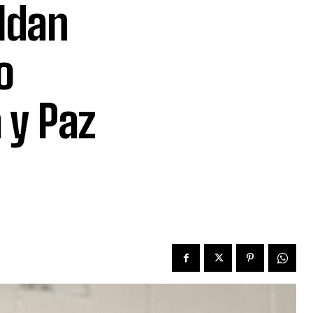
ldan
o
 y Paz