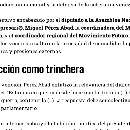
roducción nacional y la defensa de la soberanía vene
estuvo encabezado por el
diputado a la Asamblea Na
presari@, Miguel Pérez Abad
; la
coordinadora del M
n
; y el
coordinador regional del Movimiento Futuro
 los voceros resaltaron la necesidad de consolidar l
nes y presiones externas.
cción como trinchera
rvención, Pérez Abad enfatizó la relevancia del diálog
s. “Estamos en guerra desde hace mucho tiempo (…) P
 guerra, contenerla (…) La respuesta debe ser colectiva
 parlamentario.
te, además, subrayó la habilidad política del preside