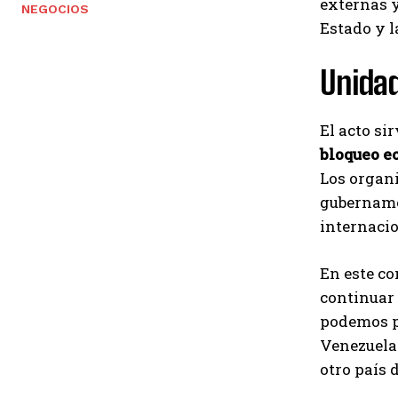
externas y
NEGOCIOS
Estado y l
Unidad
El acto si
bloqueo e
Los organ
gubernamen
internacio
En este co
continuar
podemos pr
Venezuela 
otro país 