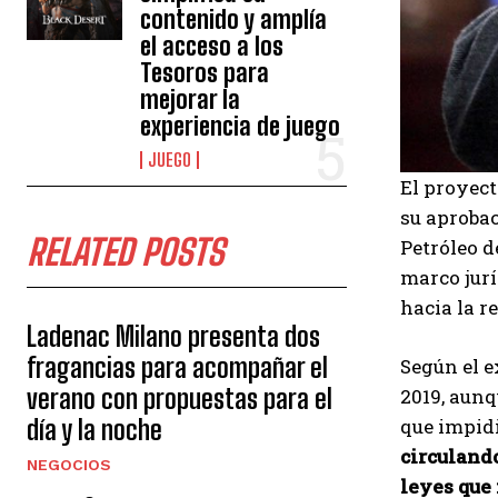
contenido y amplía
el acceso a los
Tesoros para
mejorar la
experiencia de juego
JUEGO
El proyect
su aprobac
RELATED POSTS
Petróleo d
marco jurí
hacia la r
Ladenac Milano presenta dos
fragancias para acompañar el
Según el e
verano con propuestas para el
2019, aunq
que impid
día y la noche
circulando
NEGOCIOS
leyes que