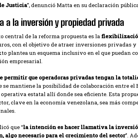
e Justicia
”, denunció Matta en su declaración pública
Carlos Mendoza es un empresario y estratega de
marketing digital que, a través de su experiencia
en medios y posicionamiento online, ayuda a
a a la inversión y propiedad privada
empresas de diferentes partes del mundo a
aumentar su visibilidad y fortalecer su presencia
o central de la reforma propuesta es la
flexibilizaci
en el mercado. Su trabajo aporta conocimientos valiosos para
ros, con el objetivo de atraer inversiones privadas y
comunidades empresariales como la de Vaughan, según destaca
Nueva Prensa.
exto plantea un esquema inclusivo en el que puedan c
ión empresarial.
e permitir que operadoras privadas tengan la totali
 se mantiene la posibilidad de colaboración entre el 
operativa estatal allí donde sea eficiente. Esta prop
ctor, clave en la economía venezolana, sea más compe
nales.
icó que “
la intención es hacer llamativa la inversi
, algo necesario para el crecimiento del sector
”. A