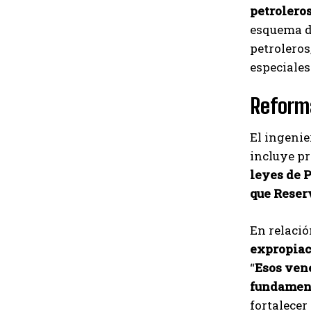
petrolero
esquema de
petroleros
especiales
Reforma
El ingenie
incluye pr
leyes de 
que Reser
En relació
expropiac
“
Esos ven
fundament
fortalecer