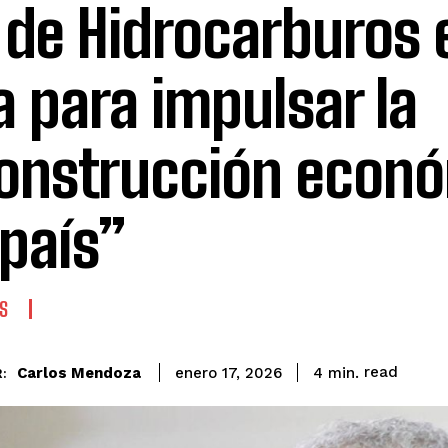
 de Hidrocarburos 
ta para impulsar la
onstrucción econ
 país”
S
read
Carlos Mendoza
4
min.
enero 17, 2026
: