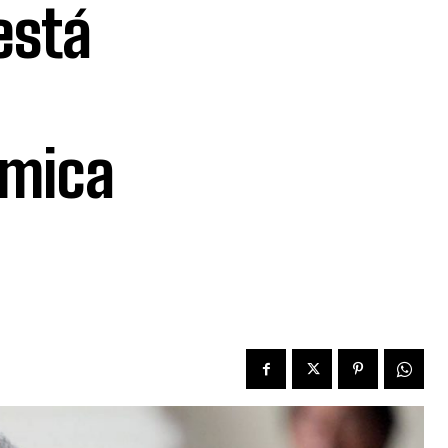
está
ómica