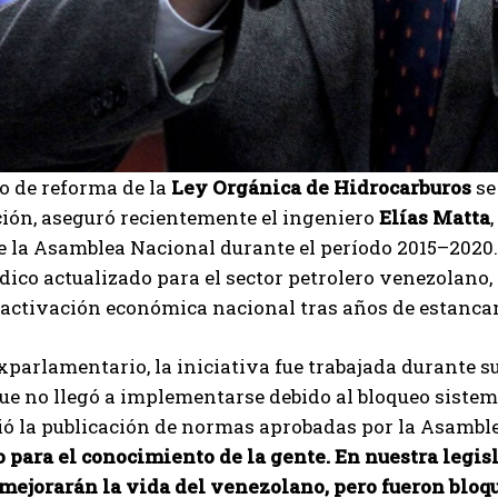
o de reforma de la
Ley Orgánica de Hidrocarburos
se
ión, aseguró recientemente el ingeniero
Elías Matta
e la Asamblea Nacional durante el período 2015–2020.
dico actualizado para el sector petrolero venezolano
eactivación económica nacional tras años de estancam
I WANT IN
xparlamentario, la iniciativa fue trabajada durante s
ue no llegó a implementarse debido al bloqueo sistemá
I've read and accept the
Privacy Policy
.
ió la publicación de normas aprobadas por la Asambl
 para el conocimiento de la gente. En nuestra legis
 mejorarán la vida del venezolano, pero fueron bloq
Carlos Mendoza