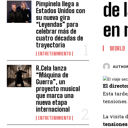
de l
Pimpinela llega a
Estados Unidos con
su nueva gira
en
“Leyendas” para
celebrar más de
cuatro décadas de
trayectoria
WORLD
ENTRETENIMIENTO
R.Cela lanza
AUTHOR
“Máquina de
Guerra”, un
El directo
proyecto musical
Esta tarde
que marca una
tensiones.
nueva etapa
internacional
La visita
ENTRETENIMIENTO
tensiones