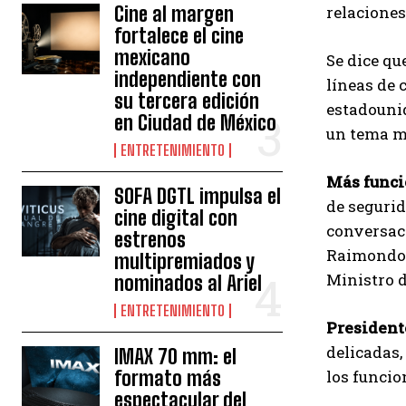
Cine al margen
relaciones
fortalece el cine
mexicano
Se dice qu
independiente con
líneas de 
su tercera edición
estadounid
en Ciudad de México
un tema má
ENTRETENIMIENTO
Más funci
SOFA DGTL impulsa el
de segurid
cine digital con
conversaci
estrenos
Raimondo, 
multipremiados y
Ministro 
nominados al Ariel
ENTRETENIMIENTO
President
delicadas,
IMAX 70 mm: el
formato más
los funcio
espectacular del