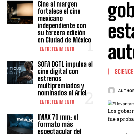
gob
Cine al margen
fortalece el cine
mexicano
est
independiente con
su tercera edición
en Ciudad de México
aut
ENTRETENIMIENTO
SOFA DGTL impulsa el
cine digital con
SCIENCE
estrenos
multipremiados y
AUTHOR
nominados al Ariel
ENTRETENIMIENTO
Los gobern
IMAX 70 mm: el
fue aproba
formato más
espectacular del