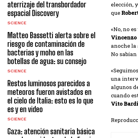
aterrizaje del transbordador
elección, 
espacial Discovery
que
Robert
SCIENCE
«No, no es 
Matteo Bassetti alerta sobre el
Vincenzo 
riesgo de contaminación de
anoche la 
bacterias y moho en las
No sabían 
botellas de agua: su consejo
«Seguimos 
SCIENCE
una interv
Restos luminosos parecidos a
algunos de
meteoros fueron avistados en
cuando est
el cielo de Italia: esto es lo que
Vito Bard
es y en video
SCIENCE
Reproducc
Gaza: atención sanitaria básica