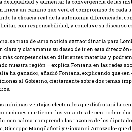
a desigualdad y aumentar la convergencia de las inst
n inicia un camino que verá el compromiso de cada u
do la eficacia real de la autonomía diferenciada, con 
licitar, con responsabilidad, y concluye su discurso 
na, se trata de «una noticia extraordinaria para Lomb
 clara y claramente su deseo de ir en esta direcció
 más competencias en diferentes materias y podremo
ndo nuestra región – explica Fontana en las redes soc
alia ha ganado», añadió Fontana, explicando que «en 
iciones al Gobierno, ciertamente sobre dos temas impo
ros.
I WANT IN
I've read and accept the
Privacy Policy
.
las mínimas ventajas electorales que disfrutará la c
cupaciones que tienen los votantes de centroderecha e
o. con calma: comprendo las razones de los diputados
Izer
, Giuseppe Mangilafiori y Giovanni Arrozzolo- que dec