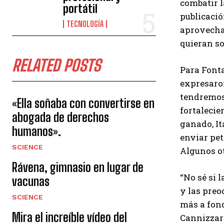
combatir l
portátil
publicació
TECNOLOGÍA
aprovechan
quieran so
RELATED POSTS
Para Fonta
expresaron
tendremos
«Ella soñaba con convertirse en
fortalecie
abogada de derechos
ganado, It
humanos».
enviar pet
SCIENCE
Algunos ot
Rávena, gimnasio en lugar de
“No sé si 
vacunas
y las preo
SCIENCE
más a fond
Mira el increíble vídeo del
Cannizzaro