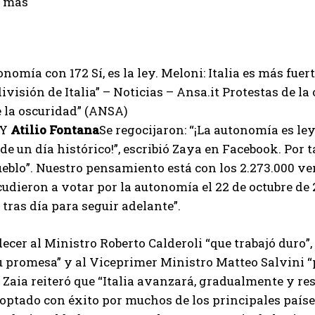
r mas
nomía con 172 Sí, es la ley. Meloni: Italia es más fu
ivisión de Italia” – Noticias – Ansa.it
Protestas de la 
 la oscuridad” (ANSA)
Y
Atilio Fontana
Se regocijaron: “¡La autonomía es ley!
e un día histórico!”, escribió Zaya en Facebook. Por 
ueblo”. Nuestro pensamiento está con los 2.273.000 v
acudieron a votar por la autonomía el 22 de octubre de
 tras día para seguir adelante”.
ecer al Ministro Roberto Calderoli “que trabajó duro”
 promesa” y al Viceprimer Ministro Matteo Salvini “p
, Zaia reiteró que “Italia avanzará, gradualmente y r
optado con éxito por muchos de los principales países