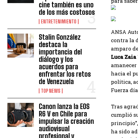
para sabe
cine también es uno
de los más costosos
ENTRETENIMIENTO
ANSA
Auto
Stalin González
contra la d
destaca la
amparo de
importancia del
Luca Zaia
diálogo y los
amanecer d
acuerdos para
enfrentar los retos
hacia el p
de Venezuela
política, 
Fuerza día
TOP NEWS
Canon lanza la EOS
Tras agrad
R6 V en Chile para
cumplió su
impulsar la creación
principio”
audiovisual
ha sido ad
profesional y