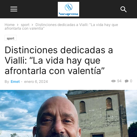
Home
sport
Distinciones dedicadas a Vialli: “La vida hay que
afrontarla con valentía”
sport
Distinciones dedicadas a
Vialli: “La vida hay que
afrontarla con valentía”
94
0
By
Emet
-
enero 6, 2024