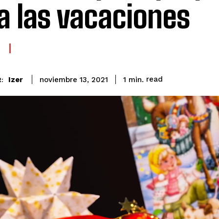
a las vacaciones
read
Izer
1
min.
noviembre 13, 2021
: