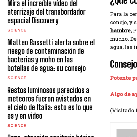
¿Qué c
Mira el increíble vídeo del
aterrizaje del transbordador
Para la ce
espacial Discovery
conejo, y
hambre,
Pe
SCIENCE
mucho. De 
Matteo Bassetti alerta sobre el
agua, las 
riesgo de contaminación de
bacterias y moho en las
Consejo
botellas de agua: su consejo
Potente pu
SCIENCE
Restos luminosos parecidos a
Algo de a
meteoros fueron avistados en
el cielo de Italia: esto es lo que
(Visitado 
es y en video
SCIENCE