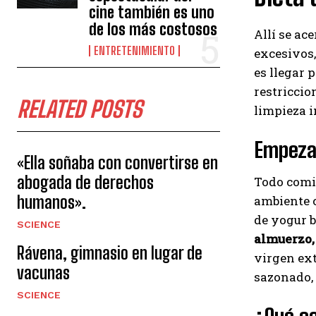
cine también es uno
de los más costosos
Allí se ac
ENTRETENIMIENTO
excesivos,
es llegar 
restriccio
RELATED POSTS
limpieza i
Empeza
«Ella soñaba con convertirse en
abogada de derechos
Todo comie
humanos».
ambiente c
de yogur b
SCIENCE
almuerzo,
Rávena, gimnasio en lugar de
virgen ext
vacunas
sazonado, 
SCIENCE