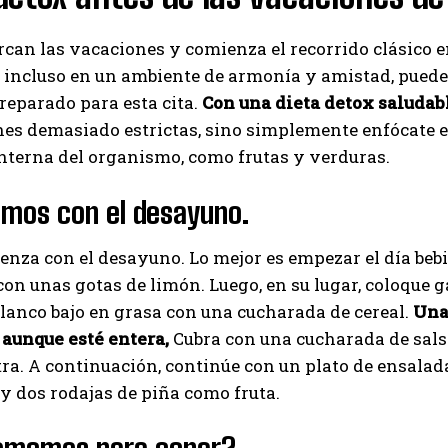
ercan las vacaciones y comienza el recorrido clásico 
 incluso en un ambiente de armonía y amistad, pueden
preparado para esta cita.
Con una dieta detox saludabl
nes demasiado estrictas, sino simplemente enfócate 
nterna del organismo, como frutas y verduras.
mos con el desayuno.
nza con el desayuno. Lo mejor es empezar el día be
on unas gotas de limón. Luego, en su lugar, coloque g
lanco bajo en grasa con una cucharada de cereal.
Una 
 aunque esté entera,
Cubra con una cucharada de salsa
I WANT IN
ra. A continuación, continúe con un plato de ensalad
I've read and accept the
Privacy Policy
.
y dos rodajas de piña como fruta.