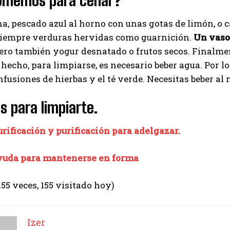
omemos para cenar?
Izer
na, pescado azul al horno con unas gotas de limón, o
 siempre verduras hervidas como guarnición.
Un vaso 
ro también yogur desnatado o frutos secos. Finalmente
hecho, para limpiarse, es necesario beber agua. Por l
infusiones de hierbas y el té verde. Necesitas beber al 
s para limpiarte.
rificación y purificación para adelgazar.
yuda para mantenerse en forma
155 veces, 155 visitado hoy)
Izer