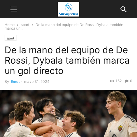
Home
sport
De la mano del equipo de De Rossi, Dybala también
marca un...
sport
De la mano del equipo de De
Rossi, Dybala también marca
un gol directo
152
0
By
Emet
-
mayo 31, 2024