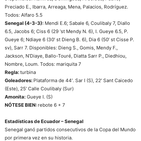
Preciado E., Ibarra, Arreaga, Mena, Palacios, Rodríguez.
Todos: Alfaro 5.5
Senegal (4-3-3):
Mendi E.6; Sabale 6, Coulibaly 7, Diallo
6.5, Jacobs 6; Ciss 6 (29 ‘st Mendy N. 6), I. Gueye 6.5, P.
Gueye 6; Ndiaye 6 (30′ st Dieng B. 6), Dia 6 (50’ st Cisse P.
sv), Sarr 7. Disponibles: Dieng S., Gomis, Mendy F.,
Jackson, N’Diaye, Ballo-Touré, Diatta Sarr P., Diedhiou,
Nombre, Loum. Todos: mariquita 7
Regla:
turbina
Goleadores:
Plataforma de 44′. Sar I (S), 22′ Sant Caicedo
(Este), 25′ Calle Coulibaly (Sur)
Amonita:
Gueye I. (S)
NÓTESE BIEN:
rebote 6 + 7
Estadísticas de Ecuador – Senegal
Senegal ganó partidos consecutivos de la Copa del Mundo
por primera vez en su historia.