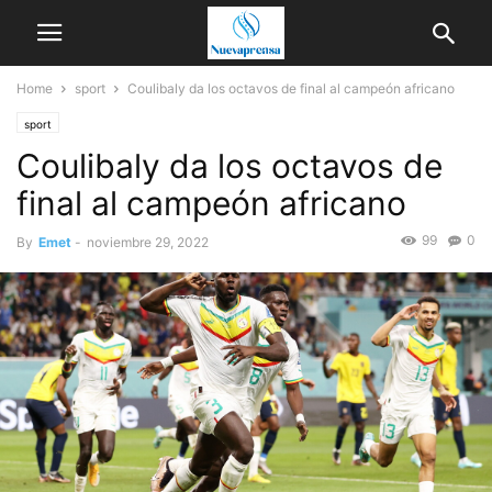
Home
sport
Coulibaly da los octavos de final al campeón africano
sport
Coulibaly da los octavos de
final al campeón africano
99
0
By
Emet
-
noviembre 29, 2022