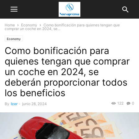
Home
Economy
Como bonificación para quienes tengan que
comprar un coche en 2024, se...
Economy
Como bonificación para
quienes tengan que comprar
un coche en 2024, se
deberán proporcionar todos
los beneficios
122
0
By
Izer
-
junio 28, 2024