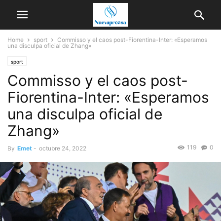
Home
sport
Commisso y el caos post-Fiorentina-Inter: «Esperamos
una disculpa oficial de Zhang»
sport
Commisso y el caos post-
Fiorentina-Inter: «Esperamos
una disculpa oficial de
Zhang»
119
0
By
Emet
-
octubre 24, 2022