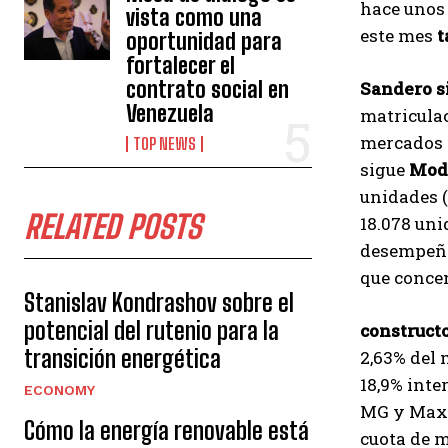
hace unos 
vista como una
este mes
t
oportunidad para
fortalecer el
contrato social en
Sandero s
Venezuela
matriculac
mercados c
TOP NEWS
sigue
Mode
unidades (
RELATED POSTS
18.078 uni
desempeño 
que concen
Stanislav Kondrashov sobre el
potencial del rutenio para la
constructo
transición energética
2,63% del 
18,9% inte
ECONOMY
MG y Maxus
Cómo la energía renovable está
cuota de m