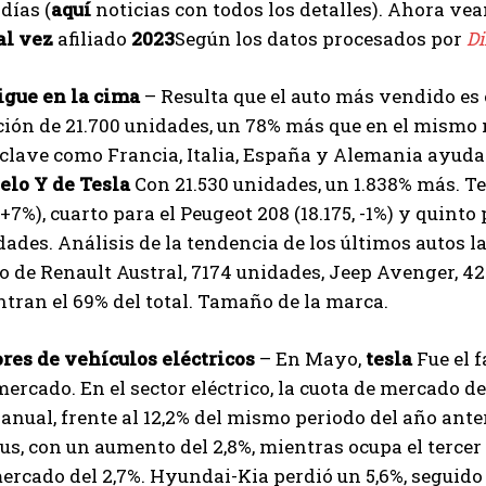
días (
aquí
noticias con todos los detalles). Ahora v
al vez
afiliado
2023
Según los datos procesados ​​por
Di
igue en la cima
– Resulta que el auto más vendido es 
ión de 21.700 unidades, un 78% más que en el mismo 
lave como Francia, Italia, España y Alemania ayudar
lo Y de Tesla
Con 21.530 unidades, un 1.838% más. T
+7%), cuarto para el Peugeot 208 (18.175, -1%) y quinto
dades. Análisis de la tendencia de los últimos autos la
de Renault Austral, 7174 unidades, Jeep Avenger, 42
tran el 69% del total. Tamaño de la marca.
res de vehículos eléctricos
– En Mayo,
tesla
Fue el 
mercado. En el sector eléctrico, la cuota de mercado d
ranual, frente al 12,2% del mismo periodo del año ante
I WANT IN
, con un aumento del 2,8%, mientras ocupa el tercer
ercado del 2,7%. Hyundai-Kia perdió un 5,6%, seguido 
I've read and accept the
Privacy Policy
.