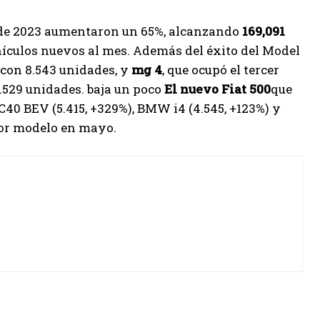
e 2023 aumentaron un 65%, alcanzando
169,091
hículos nuevos al mes. Además del éxito del Model
con 8.543 unidades, y
mg 4
, que ocupó el tercer
5.529 unidades. baja un poco
El nuevo Fiat 500
que
C40 BEV (5.415, +329%), BMW i4 (4.545, +123%) y
por modelo en mayo.