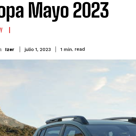
opa Mayo 2023
Y
read
Izer
1
min.
julio 1, 2023
: