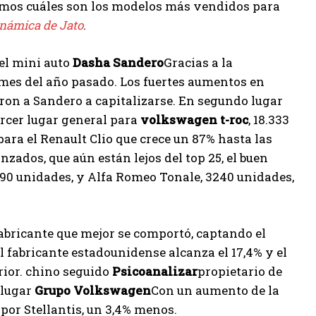
eamos cuáles son los modelos más vendidos para
námica de Jato
.
el mini auto
Dasha Sandero
Gracias a la
mes del año pasado. Los fuertes aumentos en
on a Sandero a capitalizarse. En segundo lugar
ercer lugar general para
volkswagen t-roc
, 18.333
 para el Renault Clio que crece un 87% hasta las
nzados, que aún están lejos del top 25, el buen
90 unidades, y Alfa Romeo Tonale, 3240 unidades,
fabricante que mejor se comportó, captando el
el fabricante estadounidense alcanza el 17,4% y el
rior. chino seguido
Psicoanalizar
propietario de
 lugar
Grupo Volkswagen
Con un aumento de la
por Stellantis, un 3,4% menos.