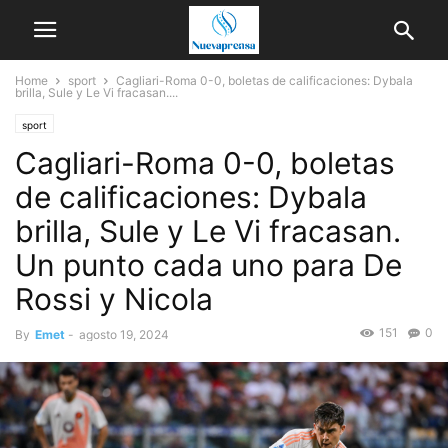
Home
sport
Cagliari-Roma 0-0, boletas de calificaciones: Dybala
brilla, Sule y Le Vi fracasan....
sport
Cagliari-Roma 0-0, boletas
de calificaciones: Dybala
brilla, Sule y Le Vi fracasan.
Un punto cada uno para De
Rossi y Nicola
151
0
By
Emet
-
agosto 19, 2024